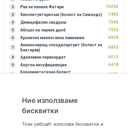
10202
Рак на папила Фатери
2
7483
Хипопитуитаризъм (болест на Симондс)
3
7365
Диенцефален синдром
4
7332
Абсцес на черния дроб
5
6918
Хронична миелогенна левкемия
6
Анкилозиращ спондилартрит (болест на
6833
7
Бехтерев)
6513
Адхезивен перикардит
8
6418
Аортна инсуфициенция
9
Бронхиектатична болест
6173
10
(бронхиектазии)
Ние използваме
бисквитки
Този уебсайт използва бисквитки и
Hapche.bg НЕ е медицински, зравен или сроден специалист и НЕ дава