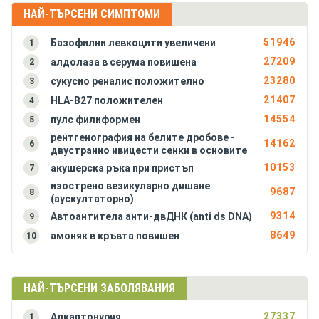
Алергичен ентероколит
НАЙ-ТЪРСЕНИ СИМПТОМИ
Алкаптонурия
51946
Базофилни левкоцити увеличени
1
Амилоидоза на бъбреците
27209
алдолаза в серума повишена
2
Амилоидоза на черния дроб
23280
сукусио реналис положително
3
Анкилозиращ спондилартрит (болест на Бехтерев)
21407
HLA-B27 положителен
4
Антракс (белодробна форма)
14554
пулс филиформен
5
Антракс (чревна форма)
рентгенография на белите дробове -
Антракс на кожата (синя пъпка, сибирска язва)
14162
6
двустранно ивицести сенки в основите
Аортна инсуфициенция
10153
акушерска ръка при пристъп
7
Аортна стеноза
изострено везикуларно дишане
9687
8
Апластична анемия (костномозъчна хипоплазия)
(аускултаторно)
9314
Автоантитела анти-двДНК (anti ds DNA)
9
8649
амоняк в кръвта повишен
10
НАЙ-ТЪРСЕНИ ЗАБОЛЯВАНИЯ
27337
Алкаптонурия
1