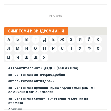
РЕКЛАМА
СИМПТОМИ И СИНДРОМИ А – Я
А
Б
В
Г
Д
Е
Ж
З
И
Й
К
Л
М
Н
О
П
Р
С
Т
У
Ф
Х
Ц
Ч
Ш
Щ
Я
Автоантитела анти-двДНК (anti ds DNA)
автоантитела античернодробни
автоантитела антиядрени
автоантитела преципитиращи срещу екстракт от
слюнчени и слъзни жлези
автоантитела срещу париеталните клетки на
стомаха
Агеузия