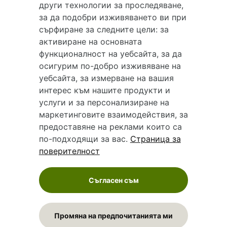
други технологии за проследяване,
медицински консултации и здравни съвети. Hapche.bg НЕ се явява
за да подобри изживяването ви при
медицинска услуга и НЕ осигурява диагноза и лечение. Hapche.bg НЕ
сърфиране за следните цели:
за
препоръчва медицински и други здравни и сродни специалисти и
активиране на основната
заведения. Hapche.bg НЕ търгува с лекарствени продукти и хранителни
функционалност на уебсайта
,
за да
добавки. Информацията, публикувана в Hapche.bg, е предназначена да
осигурим по-добро изживяване на
служи само и единствено за справочни цели. Същата се предоставя без
уебсайта
,
за измерване на вашия
всякаква гаранция за актуалност, изчерпателност и точност, при все че
интерес към нашите продукти и
се полагат всички усилия за обновяване и допълване на данните и за
услуги и за персонализиране на
коригиране на неточностите. При никакви обстоятелства НЕ се
маркетинговите взаимодействия
,
за
самодиагностицирайте и НЕ се самолекувайте – самодиагностиката и
предоставяне на реклами които са
самолечението могат да бъдат опасни за вашето здраве! При поява на
по-подходящи за вас
.
Страница за
симптом(и) на заболяване неотложно потърсете правоспособен лекар!
поверителност
Ако преценявате своето (нечие) състояние като спешно, позвънете на
денонощния безплатен общоевропейски телефонен номер за спешни
повиквания 112 за връзка с местния център за спешна медицинска
Съгласен съм
помощ!
Промяна на предпочитанията ми
© 2026 Hapche.bg