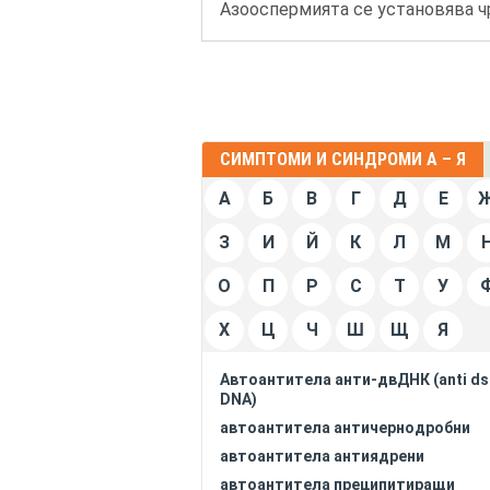
Азооспермията се установява чр
СИМПТОМИ И СИНДРОМИ А – Я
А
Б
В
Г
Д
Е
З
И
Й
К
Л
М
О
П
Р
С
Т
У
Х
Ц
Ч
Ш
Щ
Я
Автоантитела анти-двДНК (anti ds
DNA)
автоантитела античернодробни
автоантитела антиядрени
автоантитела преципитиращи