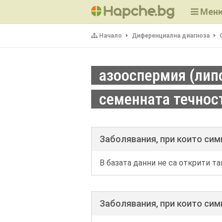
Мен
Начало
Диференциална диагноза
азооспермия (лип
семенната течнос
Заболявания, при които си
В базата данни не са открити та
Заболявания, при които си