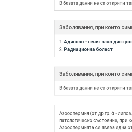
В базата данни не са открити та
Заболявания, при които си
Адипозо - генитална дистроф
Радиационна болест
Заболявания, при които сим
В базата данни не са открити та
Азооспермия (от др.гр. ἀ - липса
патологическо състояние, при к
Азооспермията се явява една о