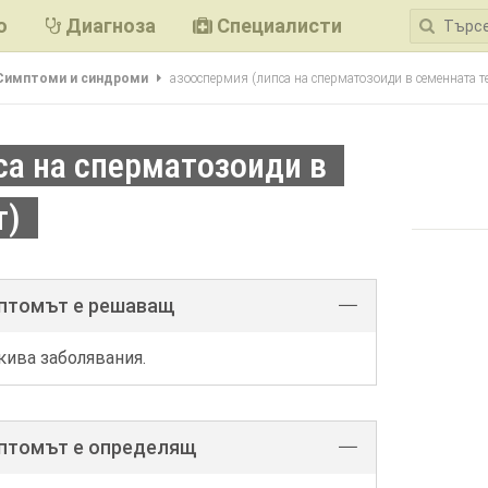
ю
Диагноза
Специалисти
Симптоми и синдроми
азооспермия (липса на сперматозоиди в семенната т
са на сперматозоиди в
т)
мптомът е решаващ
кива заболявания.
мптомът е определящ