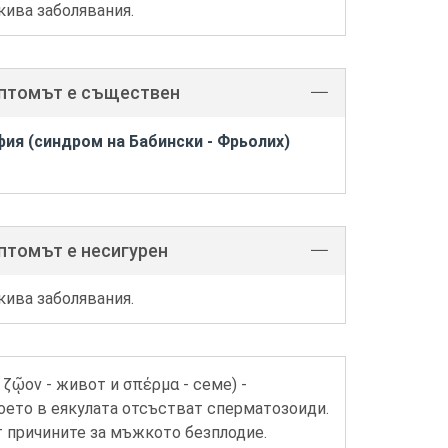
кива заболявания.
мптомът е съществен
ия (синдром на Бабински - Фрьолих)
птомът е несигурен
кива заболявания.
, ζῷον - живот и σπέρμα - семе) -
оето в еякулата отсъстват сперматозоиди.
т причините за мъжкото безплодие.