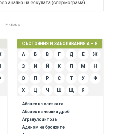
ез анализ на еякулата (спермограма).
РЕКЛАМА
СЪСТОЯНИЯ И ЗАБОЛЯВАНИЯ А – Я
Ж
А
Б
В
Г
Д
Е
Ж
Н
З
И
Й
К
Л
М
Н
Ф
О
П
Р
С
Т
У
Ф
Х
Ц
Ч
Ш
Щ
Я
Абсцес на слезката
Абсцес на черния дроб
Агранулоцитоза
Аденом на бронхите