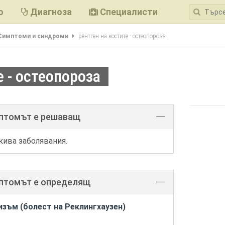
ю
Диагноза
Специалисти
Симптоми и синдроми
рентген на костите - остеопороза
е - остеопороза
мптомът е решаващ
кива заболявания.
мптомът е определящ
зъм (болест на Реклингхаузен)