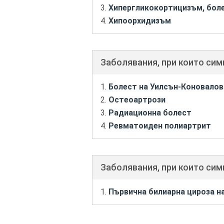
Хипергликокортицизъм, боле
Хипоорхидизъм
Заболявания, при които си
Болест на Уилсън-Коновалов
Остеоартрози
Радиационна болест
Ревматоиден полиартрит
Заболявания, при които сим
Първична билиарна цироза н