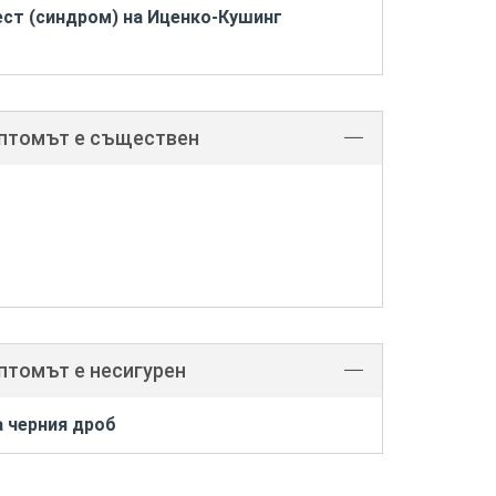
ст (синдром) на Иценко-Кушинг
мптомът е съществен
птомът е несигурен
а черния дроб