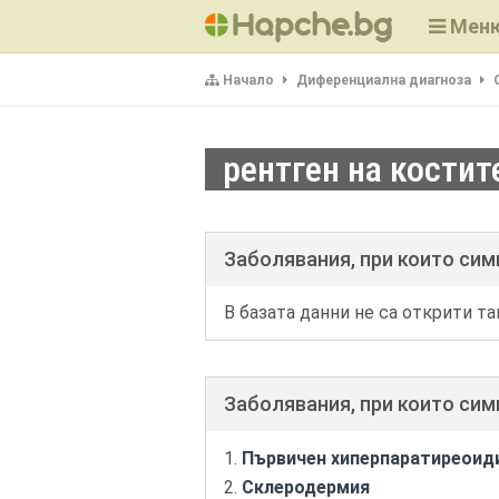
Мен
Начало
Диференциална диагноза
рентген на костит
Заболявания, при които си
В базата данни не са открити та
Заболявания, при които си
Първичен хиперпаратиреоиди
Склеродермия