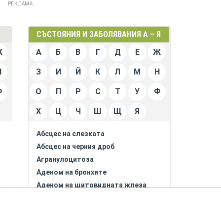
РЕКЛАМА
СЪСТОЯНИЯ И ЗАБОЛЯВАНИЯ А – Я
Ж
А
Б
В
Г
Д
Е
Ж
Н
З
И
Й
К
Л
М
Н
Ф
О
П
Р
С
Т
У
Ф
Х
Ц
Ч
Ш
Щ
Я
Абсцес на слезката
Абсцес на черния дроб
Агранулоцитоза
Аденом на бронхите
Аденом на щитовидната жлеза
Адипозо - генитална дистрофия
(синдром на Бабински - Фрьолих)
е
Адипонекрозис субкутанеа