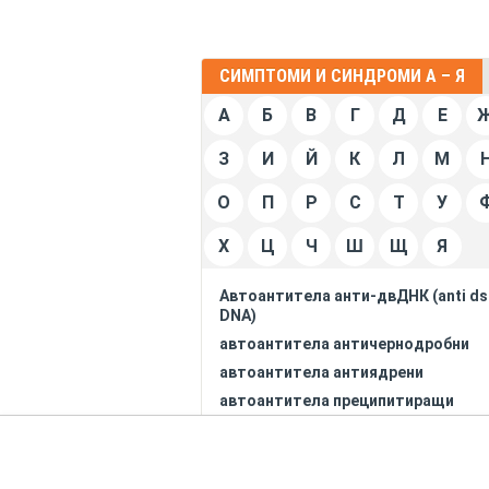
СИМПТОМИ И СИНДРОМИ А – Я
А
Б
В
Г
Д
Е
З
И
Й
К
Л
М
О
П
Р
С
Т
У
Х
Ц
Ч
Ш
Щ
Я
Автоантитела анти-двДНК (anti ds
DNA)
автоантитела античернодробни
автоантитела антиядрени
автоантитела преципитиращи
срещу екстракт от слюнчени и
слъзни жлези
автоантитела срещу париеталнит
клетки на стомаха