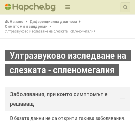
Начало
Диференциална диагноза
Симптоми и синдроми
Ултразвуково изследване на слезката - спленомегалия
Ултразвуково изследване на
слезката - спленомегалия
Заболявания, при които симптомът е
решаващ
В базата данни не са открити такива заболявания.