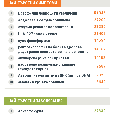
Алергичен ентероколит
НАЙ-ТЪРСЕНИ СИМПТОМИ
Алкаптонурия
51946
Базофилни левкоцити увеличени
1
Амилоидоза на бъбреците
27209
алдолаза в серума повишена
2
Амилоидоза на черния дроб
23280
сукусио реналис положително
3
Анкилозиращ спондилартрит (болест на Бехтерев)
21407
HLA-B27 положителен
4
Антракс (белодробна форма)
14554
пулс филиформен
5
Антракс (чревна форма)
рентгенография на белите дробове -
Антракс на кожата (синя пъпка, сибирска язва)
14162
6
двустранно ивицести сенки в основите
Аортна инсуфициенция
10153
акушерска ръка при пристъп
7
Аортна стеноза
изострено везикуларно дишане
9687
8
Апластична анемия (костномозъчна хипоплазия)
(аускултаторно)
9320
Автоантитела анти-двДНК (anti ds DNA)
9
8649
амоняк в кръвта повишен
10
НАЙ-ТЪРСЕНИ ЗАБОЛЯВАНИЯ
27339
Алкаптонурия
1