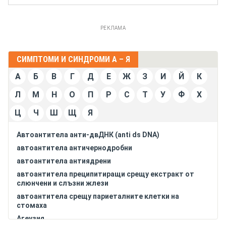
РЕКЛАМА
СИМПТОМИ И СИНДРОМИ А – Я
А
Б
В
Г
Д
Е
Ж
З
И
Й
К
Л
М
Н
О
П
Р
С
Т
У
Ф
Х
Ц
Ч
Ш
Щ
Я
Автоантитела анти-двДНК (anti ds DNA)
автоантитела античернодробни
автоантитела антиядрени
автоантитела преципитиращи срещу екстракт от
слюнчени и слъзни жлези
автоантитела срещу париеталните клетки на
стомаха
Агеузия