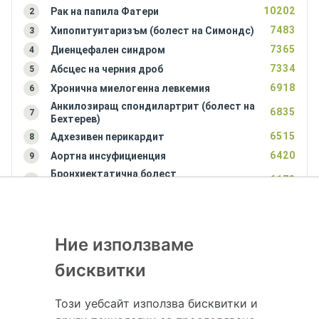
10202
Рак на папила Фатери
2
7483
Хипопитуитаризъм (болест на Симондс)
3
7365
Диенцефален синдром
4
7334
Абсцес на черния дроб
5
6918
Хронична миелогенна левкемия
6
Анкилозиращ спондилартрит (болест на
6835
7
Бехтерев)
6515
Адхезивен перикардит
8
6420
Аортна инсуфициенция
9
Бронхиектатична болест
6173
10
(бронхиектазии)
Ние използваме
бисквитки
Този уебсайт използва бисквитки и
Hapche.bg НЕ е медицински, зравен или сроден специалист и НЕ дава