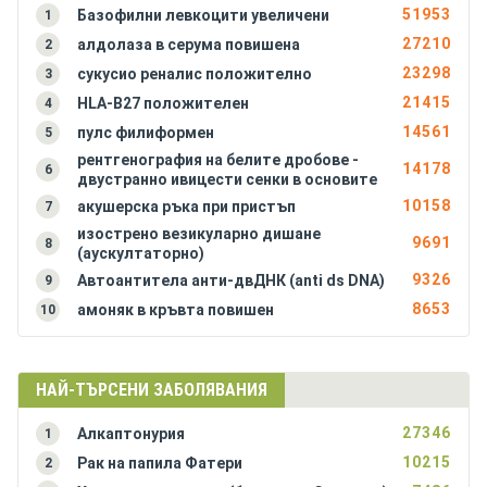
51953
Базофилни левкоцити увеличени
1
Амилоидоза на бъбреците
27210
алдолаза в серума повишена
2
Амилоидоза на черния дроб
23298
сукусио реналис положително
3
Анкилозиращ спондилартрит (болест на Бехтерев)
21415
HLA-B27 положителен
4
Антракс (белодробна форма)
14561
пулс филиформен
5
Антракс (чревна форма)
рентгенография на белите дробове -
Антракс на кожата (синя пъпка, сибирска язва)
14178
6
двустранно ивицести сенки в основите
Аортна инсуфициенция
10158
акушерска ръка при пристъп
7
Аортна стеноза
изострено везикуларно дишане
9691
8
Апластична анемия (костномозъчна хипоплазия)
(аускултаторно)
9326
Автоантитела анти-двДНК (anti ds DNA)
9
8653
амоняк в кръвта повишен
10
НАЙ-ТЪРСЕНИ ЗАБОЛЯВАНИЯ
27346
Алкаптонурия
1
10215
Рак на папила Фатери
2