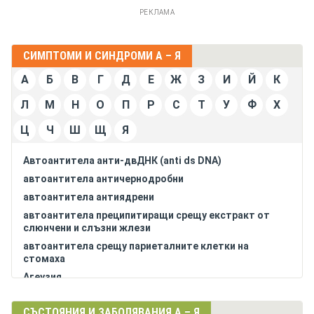
РЕКЛАМА
СИМПТОМИ И СИНДРОМИ А – Я
А
Б
В
Г
Д
Е
Ж
З
И
Й
К
Л
М
Н
О
П
Р
С
Т
У
Ф
Х
Ц
Ч
Ш
Щ
Я
Автоантитела анти-двДНК (anti ds DNA)
автоантитела античернодробни
автоантитела антиядрени
автоантитела преципитиращи срещу екстракт от
слюнчени и слъзни жлези
автоантитела срещу париеталните клетки на
стомаха
Агеузия
агранулоцитоза
СЪСТОЯНИЯ И ЗАБОЛЯВАНИЯ А – Я
адинамия