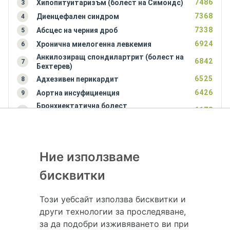
7486
Хипопитуитаризъм (болест на Симондс)
3
7368
Диенцефален синдром
4
7338
Абсцес на черния дроб
5
6924
Хронична миелогенна левкемия
6
Анкилозиращ спондилартрит (болест на
6842
7
Бехтерев)
6525
Адхезивен перикардит
8
6426
Аортна инсуфициенция
9
Бронхиектатична болест
6178
10
(бронхиектазии)
Ние използваме
бисквитки
Този уебсайт използва бисквитки и
Hapche.bg НЕ е медицински, зравен или сроден специалист и НЕ дава
други технологии за проследяване,
медицински консултации и здравни съвети. Hapche.bg НЕ се явява
за да подобри изживяването ви при
медицинска услуга и НЕ осигурява диагноза и лечение. Hapche.bg НЕ