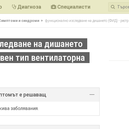
ю
Диагноза
Специалисти
Симптоми и синдроми
функционално изследване на дишането (ФИД) - рестр
ледване на дишането
ивен тип вентилаторна
мптомът е решаващ
кива заболявания.