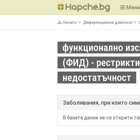
Мен
Начало
Диференциална диагноза
функционално изс
(ФИД) - рестрикт
недостатъчност
Заболявания, при които си
В базата данни не са открити та