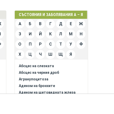
СЪСТОЯНИЯ И ЗАБОЛЯВАНИЯ А – Я
Ж
А
Б
В
Г
Д
Е
Ж
Н
З
И
Й
К
Л
М
Н
Ф
О
П
Р
С
Т
У
Ф
Х
Ц
Ч
Ш
Щ
Я
Абсцес на слезката
Абсцес на черния дроб
Агранулоцитоза
Аденом на бронхите
Аденом на щитовидната жлеза
Адипозо - генитална дистрофия
(синдром на Бабински - Фрьолих)
е
Адипонекрозис субкутанеа