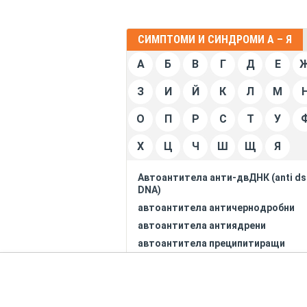
СИМПТОМИ И СИНДРОМИ А – Я
А
Б
В
Г
Д
Е
З
И
Й
К
Л
М
О
П
Р
С
Т
У
Х
Ц
Ч
Ш
Щ
Я
Автоантитела анти-двДНК (anti ds
DNA)
автоантитела античернодробни
автоантитела антиядрени
автоантитела преципитиращи
срещу екстракт от слюнчени и
слъзни жлези
автоантитела срещу париеталнит
клетки на стомаха