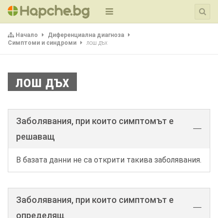
Начало
Диференциална диагноза
Симптоми и синдроми
лош дъх
лош дъх
Заболявания, при които симптомът е
решаващ
В базата данни не са открити такива заболявания.
Заболявания, при които симптомът е
определящ