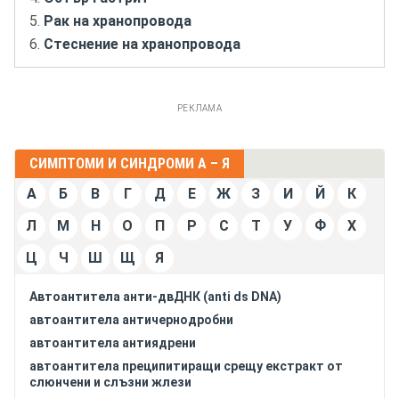
Рак на хранопровода
Стеснение на хранопровода
РЕКЛАМА
СИМПТОМИ И СИНДРОМИ А – Я
А
Б
В
Г
Д
Е
Ж
З
И
Й
К
Л
М
Н
О
П
Р
С
Т
У
Ф
Х
Ц
Ч
Ш
Щ
Я
Автоантитела анти-двДНК (anti ds DNA)
автоантитела античернодробни
автоантитела антиядрени
автоантитела преципитиращи срещу екстракт от
слюнчени и слъзни жлези