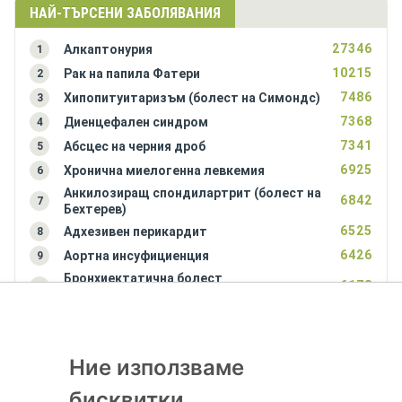
НАЙ-ТЪРСЕНИ ЗАБОЛЯВАНИЯ
27346
Алкаптонурия
1
10215
Рак на папила Фатери
2
7486
Хипопитуитаризъм (болест на Симондс)
3
7368
Диенцефален синдром
4
7341
Абсцес на черния дроб
5
6925
Хронична миелогенна левкемия
6
Анкилозиращ спондилартрит (болест на
6842
7
Бехтерев)
6525
Адхезивен перикардит
8
6426
Аортна инсуфициенция
9
Бронхиектатична болест
6178
10
(бронхиектазии)
Ние използваме
бисквитки