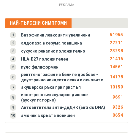
РЕКЛАМА
АКГ - големи вълни А
Адхезивен перикардит
Акромегалия (хиперпитуитаризъм)
Алергичен ентероколит
НАЙ-ТЪРСЕНИ СИМПТОМИ
Алкаптонурия
51955
Базофилни левкоцити увеличени
1
Амилоидоза на бъбреците
27211
алдолаза в серума повишена
2
Амилоидоза на черния дроб
23298
сукусио реналис положително
3
Анкилозиращ спондилартрит (болест на Бехтерев)
21416
HLA-B27 положителен
4
Антракс (белодробна форма)
14561
пулс филиформен
5
Антракс (чревна форма)
рентгенография на белите дробове -
Антракс на кожата (синя пъпка, сибирска язва)
14178
6
двустранно ивицести сенки в основите
Аортна инсуфициенция
10159
акушерска ръка при пристъп
7
Аортна стеноза
изострено везикуларно дишане
9691
8
Апластична анемия (костномозъчна хипоплазия)
(аускултаторно)
9326
Автоантитела анти-двДНК (anti ds DNA)
9
8654
амоняк в кръвта повишен
10