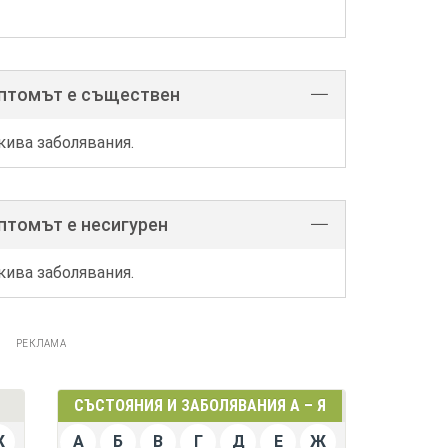
мптомът е съществен
кива заболявания.
птомът е несигурен
кива заболявания.
РЕКЛАМА
СЪСТОЯНИЯ И ЗАБОЛЯВАНИЯ А – Я
Ж
А
Б
В
Г
Д
Е
Ж