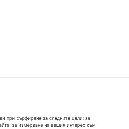
e.bg НЕ се явява медицинска услуга и НЕ
 ви при сърфиране за следните цели:
за
apche.bg НЕ търгува с лекарствени продукти и
айта
,
за измерване на вашия интерес към
и цели. Същата се предоставя без всякаква