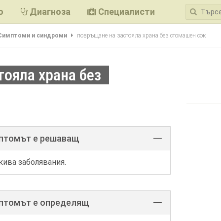
ю
Диагноза
Специалисти
Симптоми и синдроми
повръщане на застояла храна без стомашен сок
тояла храна без
мптомът е решаващ
кива заболявания.
мптомът е определящ