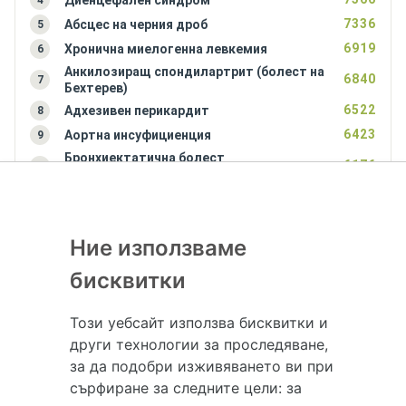
Диенцефален синдром
4
7336
Абсцес на черния дроб
5
6919
Хронична миелогенна левкемия
6
Анкилозиращ спондилартрит (болест на
6840
7
Бехтерев)
6522
Адхезивен перикардит
8
6423
Аортна инсуфициенция
9
Бронхиектатична болест
6176
10
(бронхиектазии)
Ние използваме
бисквитки
Този уебсайт използва бисквитки и
Hapche.bg НЕ е медицински, зравен или сроден специалист и НЕ дава
други технологии за проследяване,
медицински консултации и здравни съвети. Hapche.bg НЕ се явява
за да подобри изживяването ви при
медицинска услуга и НЕ осигурява диагноза и лечение. Hapche.bg НЕ
сърфиране за следните цели:
за
препоръчва медицински и други здравни и сродни специалисти и