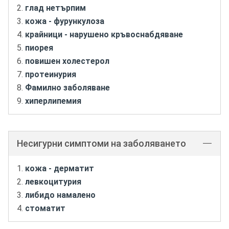
глад нетърпим
кожа - фурункулоза
крайници - нарушено кръвоснабдяване
пиорея
повишен холестерол
протеинурия
Фамилно заболяване
хиперлипемия
Несигурни симптоми на заболяването
кожа - дерматит
левкоцитурия
либидо намалено
стоматит