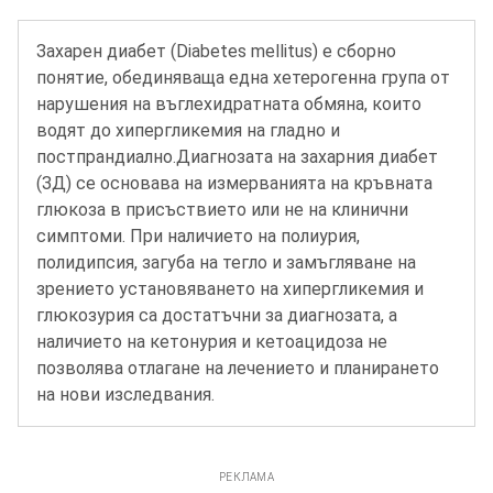
Захарен диабет (Diabetes mellitus) e сборно
понятие, обединяваща една хетерогенна група от
нарушения на въглехидратната обмяна, които
водят до хипергликемия на гладно и
постпрандиално.Диагнозата на захарния диабет
(ЗД) се основава на измерванията на кръвната
глюкоза в присъствието или не на клинични
симптоми. При наличието на полиурия,
полидипсия, загуба на тегло и замъгляване на
зрението установяването на хипергликемия и
глюкозурия са достатъчни за диагнозата, а
наличието на кетонурия и кетоацидоза не
позволява отлагане на лечението и планирането
на нови изследвания.
РЕКЛАМА