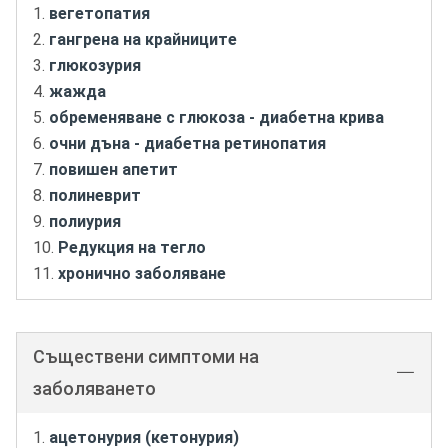
вегетопатия
гангрена на крайниците
глюкозурия
жажда
обременяване с глюкоза - диабетна крива
очни дъна - диабетна ретинопатия
повишен апетит
полиневрит
полиурия
Редукция на тегло
хронично заболяване
Съществени симптоми на
заболяването
ацетонурия (кетонурия)