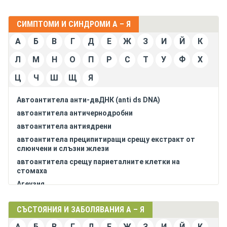
СИМПТОМИ И СИНДРОМИ А – Я
А
Б
В
Г
Д
Е
Ж
З
И
Й
К
Л
М
Н
О
П
Р
С
Т
У
Ф
Х
Ц
Ч
Ш
Щ
Я
Автоантитела анти-двДНК (anti ds DNA)
автоантитела античернодробни
автоантитела антиядрени
автоантитела преципитиращи срещу екстракт от
слюнчени и слъзни жлези
автоантитела срещу париеталните клетки на
стомаха
Агеузия
агранулоцитоза
СЪСТОЯНИЯ И ЗАБОЛЯВАНИЯ А – Я
адинамия
адреналин в кръвта повишен
А
Б
В
Г
Д
Е
Ж
З
И
Й
К