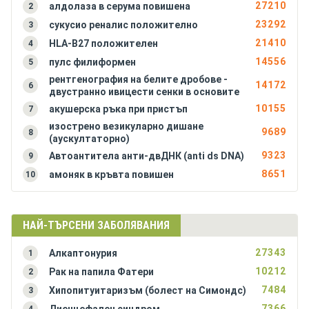
27210
алдолаза в серума повишена
2
Амилоидоза на черния дроб
23292
сукусио реналис положително
3
Анкилозиращ спондилартрит (болест на Бехтерев)
21410
HLA-B27 положителен
4
Антракс (белодробна форма)
14556
пулс филиформен
5
Антракс (чревна форма)
рентгенография на белите дробове -
Антракс на кожата (синя пъпка, сибирска язва)
14172
6
двустранно ивицести сенки в основите
Аортна инсуфициенция
10155
акушерска ръка при пристъп
7
Аортна стеноза
изострено везикуларно дишане
9689
8
Апластична анемия (костномозъчна хипоплазия)
(аускултаторно)
9323
Автоантитела анти-двДНК (anti ds DNA)
9
8651
амоняк в кръвта повишен
10
НАЙ-ТЪРСЕНИ ЗАБОЛЯВАНИЯ
27343
Алкаптонурия
1
10212
Рак на папила Фатери
2
7484
Хипопитуитаризъм (болест на Симондс)
3
7366