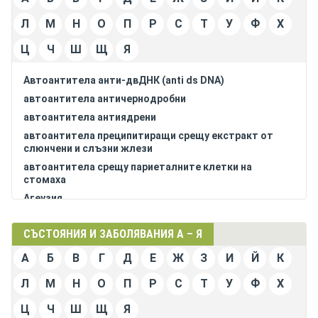
Л
М
Н
О
П
Р
С
Т
У
Ф
Х
Ц
Ч
Ш
Щ
Я
Автоантитела анти-двДНК (anti ds DNA)
автоантитела античернодробни
автоантитела антиядрени
автоантитела преципитиращи срещу екстракт от
слюнчени и слъзни жлези
автоантитела срещу париеталните клетки на
стомаха
Агеузия
агранулоцитоза
СЪСТОЯНИЯ И ЗАБОЛЯВАНИЯ А – Я
адинамия
адреналин в кръвта повишен
А
Б
В
Г
Д
Е
Ж
З
И
Й
К
адренокортикотропен хормон (АКТХ) в кръвта
Л
М
Н
О
П
Р
С
Т
У
Ф
Х
увеличен
аеролимфия
Ц
Ч
Ш
Щ
Я