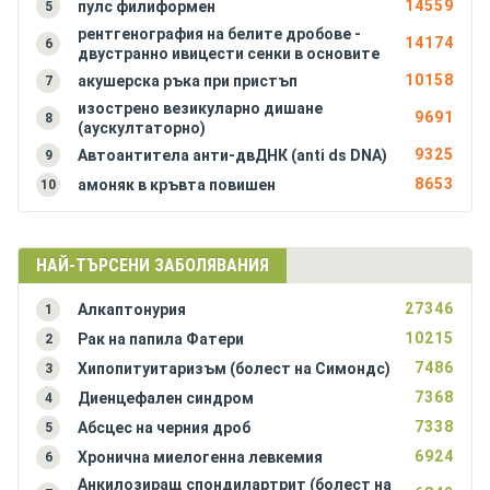
14559
пулс филиформен
5
Антракс (чревна форма)
рентгенография на белите дробове -
Антракс на кожата (синя пъпка, сибирска язва)
14174
6
двустранно ивицести сенки в основите
Аортна инсуфициенция
10158
акушерска ръка при пристъп
7
Аортна стеноза
изострено везикуларно дишане
9691
8
Апластична анемия (костномозъчна хипоплазия)
(аускултаторно)
9325
Автоантитела анти-двДНК (anti ds DNA)
9
8653
амоняк в кръвта повишен
10
НАЙ-ТЪРСЕНИ ЗАБОЛЯВАНИЯ
27346
Алкаптонурия
1
10215
Рак на папила Фатери
2
7486
Хипопитуитаризъм (болест на Симондс)
3
7368
Диенцефален синдром
4
7338
Абсцес на черния дроб
5
6924
Хронична миелогенна левкемия
6
Анкилозиращ спондилартрит (болест на