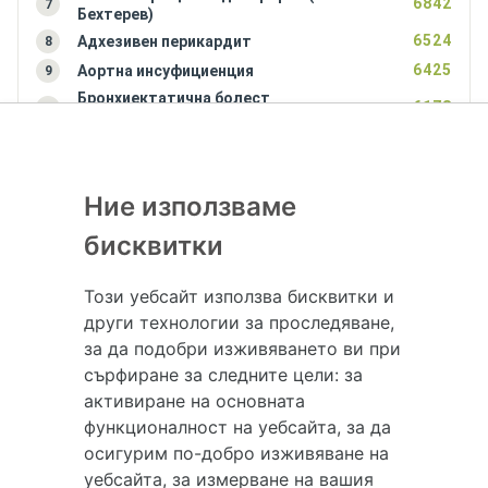
6842
7
Бехтерев)
6524
Адхезивен перикардит
8
6425
Аортна инсуфициенция
9
Бронхиектатична болест
6178
10
(бронхиектазии)
Ние използваме
бисквитки
Този уебсайт използва бисквитки и
Hapche.bg НЕ е медицински, зравен или сроден специалист и НЕ дава
други технологии за проследяване,
медицински консултации и здравни съвети. Hapche.bg НЕ се явява
за да подобри изживяването ви при
медицинска услуга и НЕ осигурява диагноза и лечение. Hapche.bg НЕ
сърфиране за следните цели:
за
препоръчва медицински и други здравни и сродни специалисти и
активиране на основната
заведения. Hapche.bg НЕ търгува с лекарствени продукти и хранителни
функционалност на уебсайта
,
за да
добавки. Информацията, публикувана в Hapche.bg, е предназначена да
осигурим по-добро изживяване на
служи само и единствено за справочни цели. Същата се предоставя без
уебсайта
,
за измерване на вашия
всякаква гаранция за актуалност, изчерпателност и точност, при все че