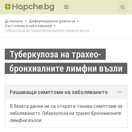
Начало
Диференциална диагноза
Състояния и заболявания
Туберкулоза на трахео-бронхиалните лимфни възли
Туберкулоза на трахео-
бронхиалните лимфни възли
Решаващи симптоми на заболяването
В базата данни не са открити такива симптоми за
заболяването
Туберкулоза на трахео-бронхиалните
лимфни възли
.