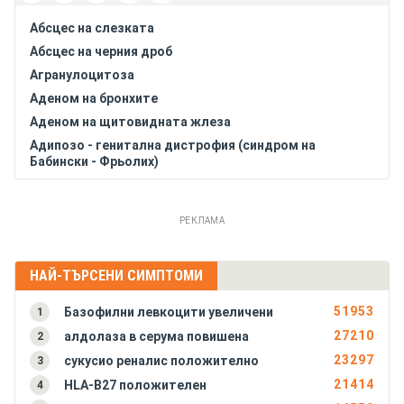
азооспермия (липса на сперматозоиди в семенната
течност)
Абсцес на слезката
азотемия
Абсцес на черния дроб
азотемия - бързонарастваща
Агранулоцитоза
азотемия - в началото липсва или леко изразена
Аденом на бронхите
азотемия - неотклонно нарастваща
Аденом на щитовидната жлеза
азотемия - преходна
Адипозо - генитална дистрофия (синдром на
АКГ - абнормна вълна А, покачване на
Бабински - Фрьолих)
късносистоличната гърбица
Адипонекрозис субкутанеа неонаторум
АКГ - вълна F заострена
(псевдосклеродермия)
РЕКЛАМА
АКГ - големи вълни А
Адхезивен перикардит
Акромегалия (хиперпитуитаризъм)
Алергичен ентероколит
НАЙ-ТЪРСЕНИ СИМПТОМИ
Алкаптонурия
51953
Базофилни левкоцити увеличени
1
Амилоидоза на бъбреците
27210
алдолаза в серума повишена
2
Амилоидоза на черния дроб
23297
сукусио реналис положително
3
Анкилозиращ спондилартрит (болест на Бехтерев)
21414
HLA-B27 положителен
4
Антракс (белодробна форма)