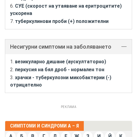
СУЕ (скорост на утаяване на еритроцитите)
ускорена
туберкулинови проби (+) положителни
Несигурни симптоми на заболяването
везикуларно дишане (аускултаторно)
перкусия на бял дроб - нормален тон
храчки - туберкулозни микобактерии (-)
отрицателно
РЕКЛАМА
СИМПТОМИ И СИНДРОМИ А – Я
А
Б
В
Г
Д
Е
Ж
З
И
Й
К