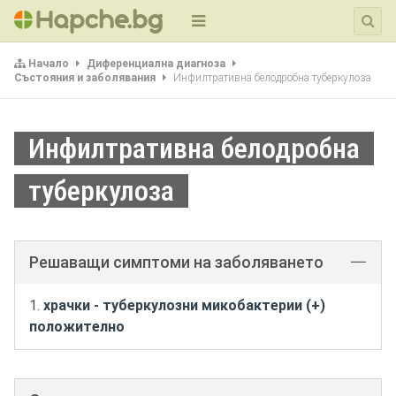
Начало
Диференциална диагноза
Състояния и заболявания
Инфилтративна белодробна туберкулоза
Инфилтративна белодробна
туберкулоза
Решаващи симптоми на заболяването
храчки - туберкулозни микобактерии (+)
положително