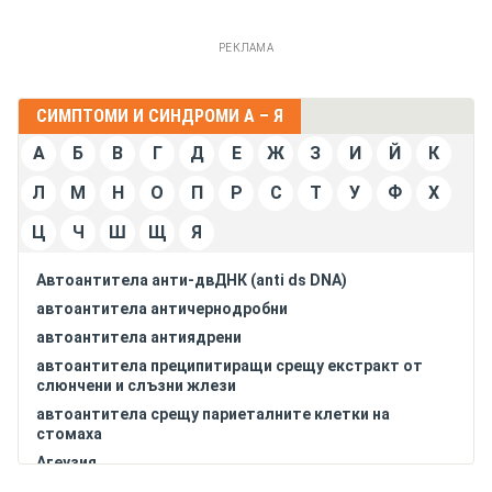
РЕКЛАМА
СИМПТОМИ И СИНДРОМИ А – Я
А
Б
В
Г
Д
Е
Ж
З
И
Й
К
Л
М
Н
О
П
Р
С
Т
У
Ф
Х
Ц
Ч
Ш
Щ
Я
Автоантитела анти-двДНК (anti ds DNA)
автоантитела античернодробни
автоантитела антиядрени
автоантитела преципитиращи срещу екстракт от
слюнчени и слъзни жлези
автоантитела срещу париеталните клетки на
стомаха
Агеузия
агранулоцитоза