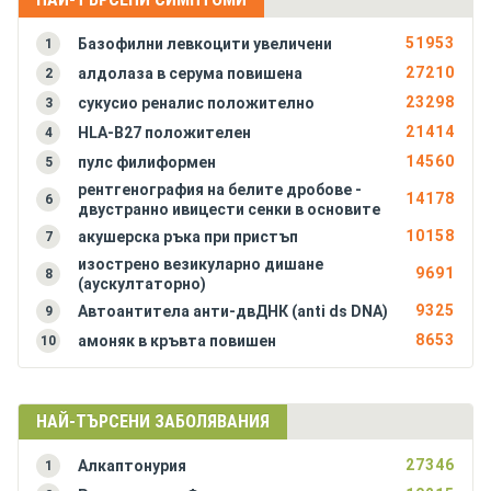
Алкаптонурия
51953
Базофилни левкоцити увеличени
1
Амилоидоза на бъбреците
27210
алдолаза в серума повишена
2
Амилоидоза на черния дроб
23298
сукусио реналис положително
3
Анкилозиращ спондилартрит (болест на Бехтерев)
21414
HLA-B27 положителен
4
Антракс (белодробна форма)
14560
пулс филиформен
5
Антракс (чревна форма)
рентгенография на белите дробове -
Антракс на кожата (синя пъпка, сибирска язва)
14178
6
двустранно ивицести сенки в основите
Аортна инсуфициенция
10158
акушерска ръка при пристъп
7
Аортна стеноза
изострено везикуларно дишане
9691
8
Апластична анемия (костномозъчна хипоплазия)
(аускултаторно)
9325
Автоантитела анти-двДНК (anti ds DNA)
9
8653
амоняк в кръвта повишен
10
НАЙ-ТЪРСЕНИ ЗАБОЛЯВАНИЯ
27346
Алкаптонурия
1