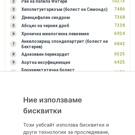
10215
Рак на папила Фатери
2
7486
Хипопитуитаризъм (болест на Симондс)
3
7368
Диенцефален синдром
4
7338
Абсцес на черния дроб
5
6924
Хронична миелогенна левкемия
6
Анкилозиращ спондилартрит (болест на
6842
7
Бехтерев)
6525
Адхезивен перикардит
8
6425
Аортна инсуфициенция
9
Бронхиектатична болест
6178
10
(бронхиектазии)
Ние използваме
бисквитки
Този уебсайт използва бисквитки и
Hapche.bg НЕ е медицински, зравен или сроден специалист и НЕ дава
други технологии за проследяване,
медицински консултации и здравни съвети. Hapche.bg НЕ се явява