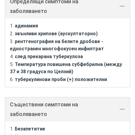
Определящи симптоми на
заболяването
адинамия
звънливи хрипове (аускултаторно)
рентгенография на белите дробове -
едностранен многофокусен инфилтрат
след прекарана туберкулоза
Температура повишена субфебрилна (между
37 и 38 градуса по Целзий)
туберкулинови проби (+) положителни
Съществени симптоми на
заболяването
Безапетитие