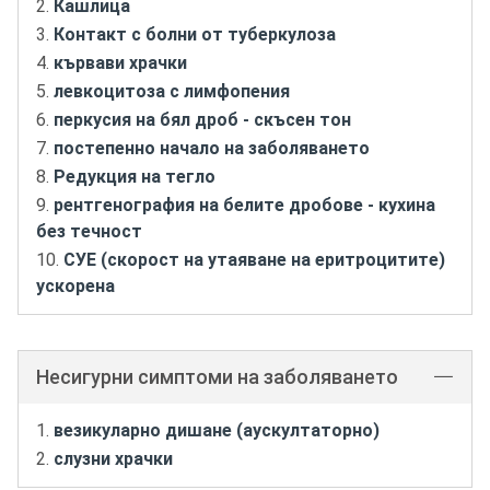
Кашлица
Контакт с болни от туберкулоза
кървави храчки
левкоцитоза с лимфопения
перкусия на бял дроб - скъсен тон
постепенно начало на заболяването
Редукция на тегло
рентгенография на белите дробове - кухина
без течност
СУЕ (скорост на утаяване на еритроцитите)
ускорена
Несигурни симптоми на заболяването
везикуларно дишане (аускултаторно)
слузни храчки