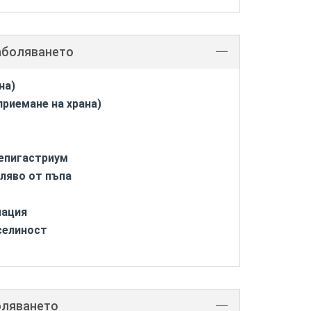
аболяването
на)
приемане на храна)
 епигастриум
вляво от пъпа
мация
селиност
оляването