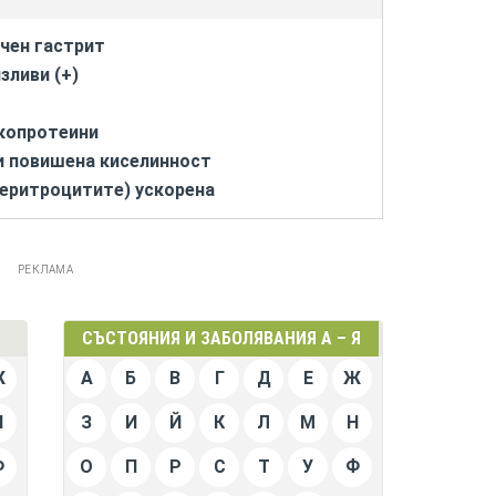
ичен гастрит
зливи (+)
укопротеини
и повишена киселинност
 еритроцитите) ускорена
РЕКЛАМА
СЪСТОЯНИЯ И ЗАБОЛЯВАНИЯ А – Я
Ж
А
Б
В
Г
Д
Е
Ж
Н
З
И
Й
К
Л
М
Н
Ф
О
П
Р
С
Т
У
Ф