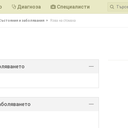
ю
Диагноза
Специалисти
Състояния и заболявания
Язва на стомаха
оляването
аболяването