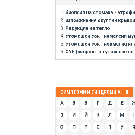
биопсия на стомаха - атроф
изпражнения окултни кръвои
Редукция на тегло
стомашен сок - намалени м
стомашен сок - нормална ил
СУЕ (скорост на утаяване на
СИМПТОМИ И СИНДРОМИ А – Я
А
Б
В
Г
Д
Е
З
И
Й
К
Л
М
О
П
Р
С
Т
У