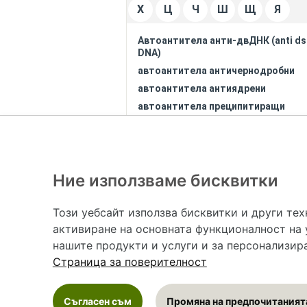
Х
Ц
Ч
Ш
Щ
Я
Автоантитела анти-двДНК (anti ds
DNA)
автоантитела античернодробни
автоантитела антиядрени
автоантитела преципитиращи
срещу екстракт от слюнчени и
слъзни жлези
автоантитела срещу париеталнит
клетки на стомаха
Ние използваме бисквитки
Агеузия
агранулоцитоза
Hapche.bg НЕ е медицински, зравен или 
Този уебсайт използва бисквитки и други те
адинамия
осигурява диагноза и лечение. Hapche.bg НЕ 
активиране на основната функционалност на 
хранителни добавки. Информацията, публик
адреналин в кръвта повишен
нашите продукти и услуги и за персонализир
гаранция за актуалност, изчерпателност и 
адренокортикотропен хормон
Страница за поверителност
(АКТХ) в кръвта увеличен
никакви обстоятелства НЕ се самодиагности
аеролимфия
на симптом(и) на заболяване неотложно пот
азооспермия (липса на
общоевропейски теле
Съгласен съм
Промяна на предпочитаният