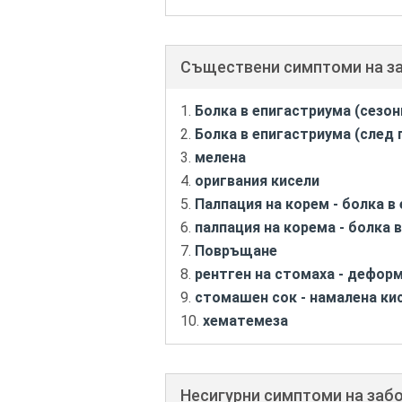
Съществени симптоми на з
Болка в епигастриума (сезон
Болка в епигастриума (след 
мелена
оригвания кисели
Палпация на корем - болка в
палпация на корема - болка 
Повръщане
рентген на стомаха - дефор
стомашен сок - намалена ки
хематемеза
Несигурни симптоми на заб