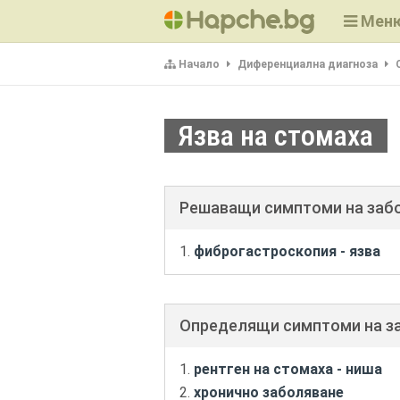
Мен
Начало
Диференциална диагноза
Язва на стомаха
Решаващи симптоми на заб
фиброгастроскопия - язва
Определящи симптоми на з
рентген на стомаха - ниша
хронично заболяване