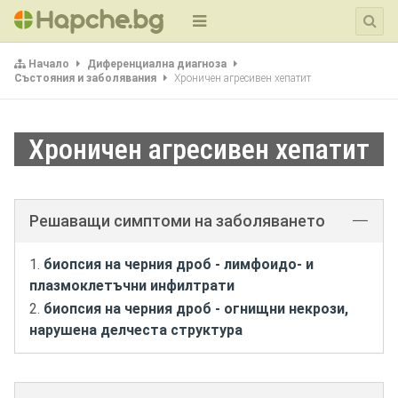
Начало
Диференциална диагноза
Състояния и заболявания
Хроничен агресивен хепатит
Хроничен агресивен хепатит
Решаващи симптоми на заболяването
биопсия на черния дроб - лимфоидо- и
плазмоклетъчни инфилтрати
биопсия на черния дроб - огнищни некрози,
нарушена делчеста структура