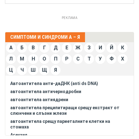
РЕКЛАМА
СИМПТОМИ И СИНДРОМИ А – Я
А
Б
В
Г
Д
Е
Ж
З
И
Й
К
Л
М
Н
О
П
Р
С
Т
У
Ф
Х
Ц
Ч
Ш
Щ
Я
Автоантитела анти-двДНК (anti ds DNA)
автоантитела античернодробни
автоантитела антиядрени
автоантитела преципитиращи срещу екстракт от
слюнчени и слъзни жлези
автоантитела срещу париеталните клетки на
стомаха
Агеузия