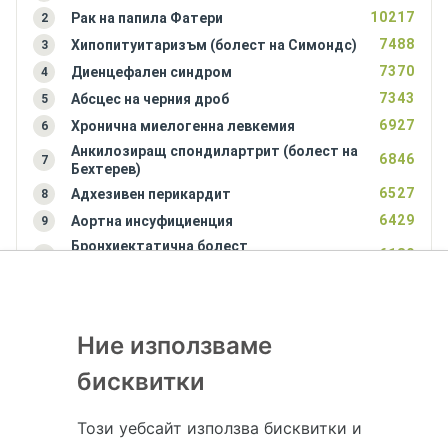
10217
Рак на папила Фатери
2
7488
Хипопитуитаризъм (болест на Симондс)
3
7370
Диенцефален синдром
4
7343
Абсцес на черния дроб
5
6927
Хронична миелогенна левкемия
6
Анкилозиращ спондилартрит (болест на
6846
7
Бехтерев)
6527
Адхезивен перикардит
8
6429
Аортна инсуфициенция
9
Бронхиектатична болест
6180
10
(бронхиектазии)
Ние използваме
бисквитки
Този уебсайт използва бисквитки и
Hapche.bg НЕ е медицински, зравен или сроден специалист и НЕ дава