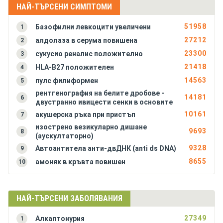
Алергичен ентероколит
НАЙ-ТЪРСЕНИ СИМПТОМИ
Алкаптонурия
51958
Базофилни левкоцити увеличени
1
Амилоидоза на бъбреците
27212
алдолаза в серума повишена
2
Амилоидоза на черния дроб
23300
сукусио реналис положително
3
Анкилозиращ спондилартрит (болест на Бехтерев)
21418
HLA-B27 положителен
4
Антракс (белодробна форма)
14563
пулс филиформен
5
Антракс (чревна форма)
рентгенография на белите дробове -
Антракс на кожата (синя пъпка, сибирска язва)
14181
6
двустранно ивицести сенки в основите
Аортна инсуфициенция
10161
акушерска ръка при пристъп
7
Аортна стеноза
изострено везикуларно дишане
9693
8
Апластична анемия (костномозъчна хипоплазия)
(аускултаторно)
9328
Автоантитела анти-двДНК (anti ds DNA)
9
8655
амоняк в кръвта повишен
10
НАЙ-ТЪРСЕНИ ЗАБОЛЯВАНИЯ
27349
Алкаптонурия
1