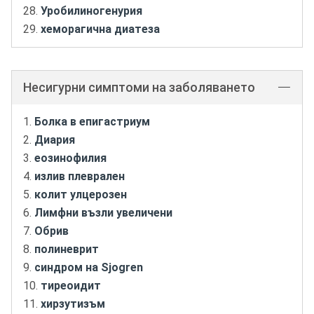
Уробилиногенурия
хеморагична диатеза
Несигурни симптоми на заболяването
Болка в епигастриум
Диария
еозинофилия
излив плеврален
колит улцерозен
Лимфни възли увеличени
Обрив
полиневрит
синдром на Sjogren
тиреоидит
хирзутизъм