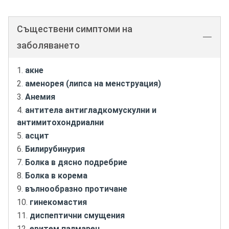
Съществени симптоми на
заболяването
акне
аменорея (липса на менструация)
Анемия
антитела антигладкомускулни и
антимитохондриални
асцит
Билирубинурия
Болка в дясно подребрие
Болка в корема
вълнообразно протичане
гинекомастия
диспептични смущения
еритем палмарен