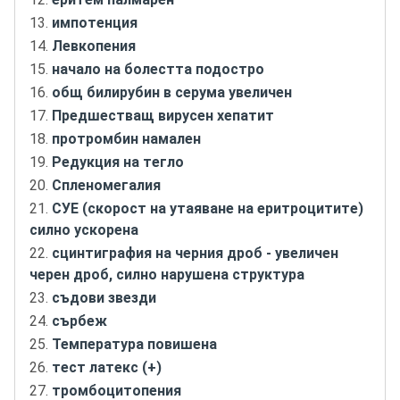
импотенция
Левкопения
начало на болестта подостро
общ билирубин в серума увеличен
Предшестващ вирусен хепатит
протромбин намален
Редукция на тегло
Спленомегалия
СУЕ (скорост на утаяване на еритроцитите)
силно ускорена
сцинтиграфия на черния дроб - увеличен
черен дроб, силно нарушена структура
съдови звезди
сърбеж
Температура повишена
тест латекс (+)
тромбоцитопения