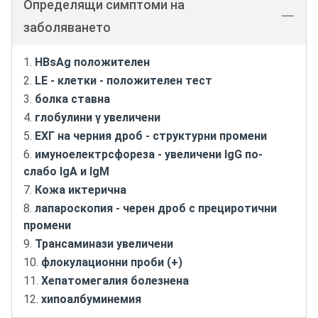
Определящи симптоми на
заболяването
HBsAg положителен
LE - клетки - положителен тест
болка ставна
глобулини γ увеличени
ЕХГ на черния дроб - структурни промени
имуноелектрсфореза - увеличени IgG по-
слабо IgA и IgM
Кожа иктерична
лапароскопия - черен дроб с прециротични
промени
Трансаминази увеличени
флокулационни проби (+)
Хепатомегалия болезнена
хипоалбуминемия